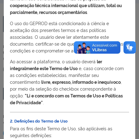
cooperação técnica internacional que utilizam, total ou
parcialmente, recursos orçamentários
.
O uso do GEPROD está condicionado à ciência e
aceitação dos presentes termos e das políticas
Projetos
associadas. O usuário deve ler atentamente este
documento, certificar-se de que compreendeu todas as
Programas e Projetos apoiados por recursos externos, de natureza
condições e comprometer-se a cumpri-las.
técnica ou financeira, que apresentam ou não contrapartidas
(contraprestações).
Ao acessar a plataforma, o usuário deverá
ler
integralmente este Termo de Uso
e, caso concorde com
Ver mais
as condições estabelecidas, manifestar seu
consentimento
livre, expresso, informado e inequívoco
,
por meio da seleção do checkbox correspondente à
opção:
"Li e concordo com os Termos de Uso e Políticas
de Privacidade"
.
Painel
Dados dos programas e projetos financiados com recursos externos
2. Definições do Termo de Uso
ou de fundos, disponibilizados via Power BI.
Para os fins deste Termo de Uso, são aplicáveis as
Ver mais
seguintes definições: