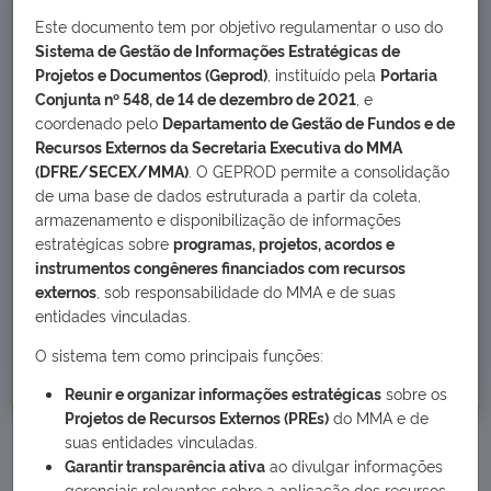
35
Este documento tem por objetivo regulamentar o uso do
Sistema de Gestão de Informações Estratégicas de
PROJETOS EM EXECUÇÃO
Projetos e Documentos (Geprod)
, instituído pela
Portaria
Conjunta nº 548, de 14 de dezembro de 2021
, e
coordenado pelo
Departamento de Gestão de Fundos e de
Recursos Externos da Secretaria Executiva do MMA
(DFRE/SECEX/MMA)
. O GEPROD permite a consolidação
48
de uma base de dados estruturada a partir da coleta,
PROJETOS CONCLUÍDOS
armazenamento e disponibilização de informações
estratégicas sobre
programas, projetos, acordos e
instrumentos congêneres financiados com recursos
externos
, sob responsabilidade do MMA e de suas
entidades vinculadas.
42
O sistema tem como principais funções:
DEMAIS PROJETOS
Reunir e organizar informações estratégicas
sobre os
Projetos de Recursos Externos (PREs)
do MMA e de
suas entidades vinculadas.
Garantir transparência ativa
ao divulgar informações
gerenciais relevantes sobre a aplicação dos recursos