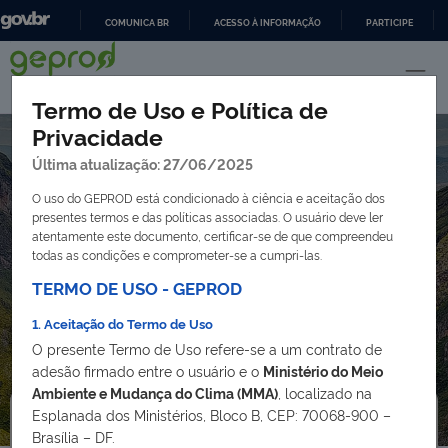
COMUNICA BR
ACESSO À INFORMAÇÃO
PARTICIPE
IR
PARA
O
Termo de Uso e Política de
CONTEÚDO
Privacidade
Última atualização: 27/06/2025
O uso do GEPROD está condicionado à ciência e aceitação dos
presentes termos e das políticas associadas. O usuário deve ler
atentamente este documento, certificar-se de que compreendeu
Portal de informações sobre
todas as condições e comprometer-se a cumpri-las.
programas e projetos financiados
TERMO DE USO - GEPROD
com recursos externos
1. Aceitação do Termo de Uso
O presente Termo de Uso refere-se a um contrato de
adesão firmado entre o usuário e o
Ministério do Meio
Ambiente e Mudança do Clima (MMA)
, localizado na
Esplanada dos Ministérios, Bloco B, CEP: 70068-900 –
Brasília – DF.