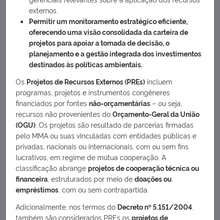
Sobre
externos.
Permitir um monitoramento estratégico eficiente,
oferecendo uma visão consolidada da carteira de
O Portal disponibiliza informações do Sistema de Gestão de
projetos para apoiar a tomada de decisão, o
Informações Estratégicas de Projetos e Documentos - Geprod,
planejamento e a gestão integrada dos investimentos
ferramenta desenvolvida pelo Ministério do Meio Ambiente e
destinados às políticas ambientais.
Mudança do Clima – MMA. Seu objetivo é garantir que a sociedade
tenha acesso a dados e documentos sobre programas e projetos
Os
Projetos de Recursos Externos (PREs)
incluem
apoiados por recursos externos, coordenados pelo MMA e seus
programas, projetos e instrumentos congêneres
órgãos vinculados (Ibama, ICMBio e JBRJ). Esses projetos são
formalizados por meio de cooperação, acordos e instrumentos
financiados por fontes
não-orçamentárias
– ou seja,
congêneres, de natureza técnica ou financeira, com organismos
recursos não provenientes do
Orçamento-Geral da União
internacionais, governos estrangeiros, além de entidades públicas
(OGU)
. Os projetos são resultado de parcerias firmadas
e privadas, nacionais e internacionais. Além de apresentar
pelo MMA ou suas vinculadas com entidades públicas e
informações sobre recursos, principais atores envolvidos,
privadas, nacionais ou internacionais, com ou sem fins
responsáveis e vigência, o Portal também disponibiliza os
lucrativos, em regime de mútua cooperação. A
principais documentos e produtos gerados no âmbito de cada
programa ou projeto. Com essa iniciativa, o MMA reforça seu
classificação abrange
projetos de cooperação técnica ou
compromisso com a transparência ativa, promovendo o acesso às
financeira
, estruturados por meio de
doações ou
suas ações e compartilhando resultados e produtos com toda a
empréstimos
, com ou sem contrapartida.
sociedade!
Adicionalmente, nos termos do
Decreto nº 5.151/2004
,
também são considerados PREs os
projetos de